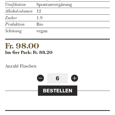
Vinifikation
Spontanvergärung
Alkoholvolumen
12
Zucker
1.9
Produktion
Bio
Schönung
vegan
Fr. 98.00
Im 6er Pack: Fr. 88.20
Anzahl Flaschen
BESTELLEN