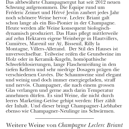
Das altbewährte Champagnergut hat seit 2012 neuen
Schwung aufgenommen. Die Equipe rund um
Fréderic Zeimet und Hérvé Jestin zaubert jedes Jahr
noch schönere Weine hervor. Leclerc Briant galt
schon lange als ein Bio-Pionier in der Champagne.
Heute werden alle Weine konsequent biologisch-
dynamisch produziert. Das Haus pflegt mittlerweile
auf zehn Hektaren eigene Weinberge in Hautvillers,
Cumières, Mareuil sur Aÿ, Bisseuil, Rilly la
Montagne, Villers-Allerand. Der Stil des Hauses ist
unverwechselbar. Teilweise reifen die Grundweine im
Holz oder in Keramik-Kugeln, homöpathische
Schwefeldosierungen, lange Flaschenreifung in den
tiefen Kellern und sehr niedrige Dosagen prägen die
verschiedenen Cuvées. Die Schaumweine sind elegant
und weinig und doch immer energiegeladen, straff
und nervös. Champagner, die nach einem grossen
Glas verlangen und gerne auch darin Temperatur
annehmen dürfen. Es sind Weine, die nicht durch
leeres Marketing-Getöse gehipt werden: Hier zählt
der Inhalt. Und dieser bringt Champagner-Liebhaber
ebenso wie Champagner-Neulinge ins Schwärmen.
Weitere Weine von
Champagne Leclerc Briant