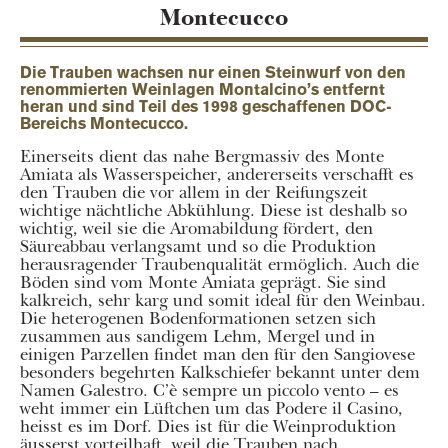
Montecucco
Die Trauben wachsen nur einen Steinwurf von den
renommierten Weinlagen Montalcino’s entfernt
heran und sind Teil des 1998 geschaffenen DOC-
Bereichs Montecucco.
Einerseits dient das nahe Bergmassiv des Monte
Amiata als Wasserspeicher, andererseits verschafft es
den Trauben die vor allem in der Reifungszeit
wichtige nächtliche Abkühlung. Diese ist deshalb so
wichtig, weil sie die Aromabildung fördert, den
Säureabbau verlangsamt und so die Produktion
herausragender Traubenqualität ermöglich. Auch die
Böden sind vom Monte Amiata geprägt. Sie sind
kalkreich, sehr karg und somit ideal für den Weinbau.
Die heterogenen Bodenformationen setzen sich
zusammen aus sandigem Lehm, Mergel und in
einigen Parzellen findet man den für den Sangiovese
besonders begehrten Kalkschiefer bekannt unter dem
Namen Galestro. C’è sempre un piccolo vento – es
weht immer ein Lüftchen um das Podere il Casino,
heisst es im Dorf. Dies ist für die Weinproduktion
äusserst vorteilhaft, weil die Trauben nach