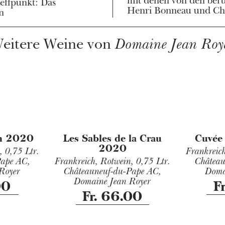
mit denen von den be
effpunkt: Das
Henri Bonneau und Cha
n
eitere Weine von
Domaine Jean Roy
on 2020
Les Sables de la Crau
Cuvée
2020
n,
0,75 Ltr.
Frankreic
Pape AC,
Frankreich, Rotwein,
0,75 Ltr.
Château
Royer
Châteauneuf-du-Pape AC,
Doma
Domaine Jean Royer
00
F
Fr. 66.00