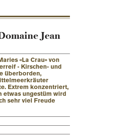
 Domaine Jean
Maries «La Crau» von
rreif - Kirschen- und
ze überborden,
ittelmeerkräuter
e. Extrem konzentriert,
h etwas ungestüm wird
h sehr viel Freude