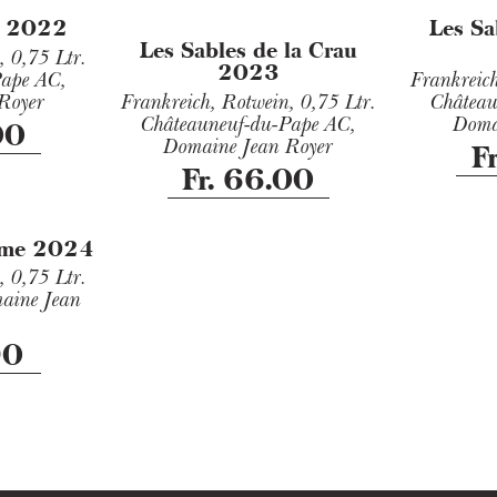
e 2022
Les Sa
Les Sables de la Crau
n,
0,75 Ltr.
2023
Pape AC,
Frankreic
Royer
Frankreich, Rotwein,
0,75 Ltr.
Château
Châteauneuf-du-Pape AC,
Doma
00
Domaine Jean Royer
F
Fr. 66.00
4ème 2024
n,
0,75 Ltr.
aine Jean
90