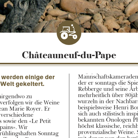
Châteauneuf-du-Pape
Mannschaftskameraden. 
 werden einige der
der er sonntags die Spiel
Welt gekeltert.
Rebberge und seine Arbe
mehrheitlich über 80j
 nirgendwo zu
wurzeln in der Nachbars
verfolgen wir die Weine
beispielsweise Henri Bo
ean Marie Royer. Er
sich auch stilistisch ins
r verschiedene
bekannten Önologen Phi
sowie den «Le Petit
höchst klassische, reich
pains». Wir
provenzialische Weine.
rühlingshaften Sonntag