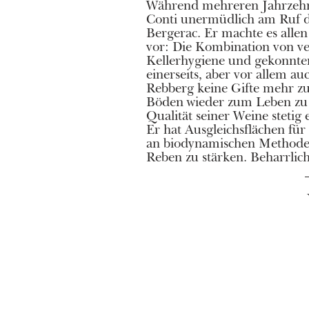
Während mehreren Jahrzehnt
Luc de Conti war die 
Conti unermüdlich am Ruf d
aufstrebenden Appellation, 
Bergerac. Er machte es alle
Innovationen im Europ
vor: Die Kombination von ve
versunken wäre. Während er s
Kellerhygiene und gekonnt
den Trüffeln hingibt, kümmern 
einerseits, aber vor allem a
Kinder Gilles und Margaux 
Rebberg keine Gifte mehr zu
Châteaus in den alten Maue
Böden wieder zum Leben zu 
Auch sie führen die Experiment
Qualität seiner Weine stetig 
unter anderem mit dem er
Er hat Ausgleichsflächen für
Savagnin. Wir sind gespann
an biodynamischen Methoden
Reben zu stärken. Beharrlich,