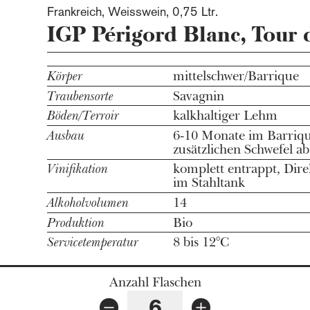
Frankreich, Weisswein,
0,75 Ltr.
IGP Périgord Blanc, Tour
Körper
mittelschwer/Barrique
Traubensorte
Savagnin
Böden/Terroir
kalkhaltiger Lehm
Ausbau
6-10 Monate im Barriqu
zusätzlichen Schwefel ab
Vinifikation
komplett entrappt, Dir
im Stahltank
Alkoholvolumen
14
Produktion
Bio
Servicetemperatur
8 bis 12°C
Anzahl Flaschen