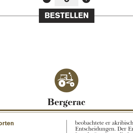
BESTELLEN
ur des Gend
Bergerac
beobachtete er akribisch
orten
Entscheidungen. Der Er