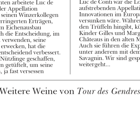
en arbeitete Luc de
Lokomotive einer
er Appellation
die ohne seine
n seinen Winzerkollegen
äischen Rebenmeer
rringerten Erträgen,
ich nun in Rente ganz
em Eichenausbau
sich seine beiden
uch die Entscheidung, im
um das Weiterleben des
 verwenden, seine
rn und Rebbergen.
erwecken, hat die
ierfreudigkeit fort,
entscheidend verbessert.
folgreichen Anbau von
 Nützlinge geschaffen,
t, wie die Geschichte
weitergeht...
 getüftelt, um seine
 ja fast versessen
Weitere Weine von
Tour des Gendre