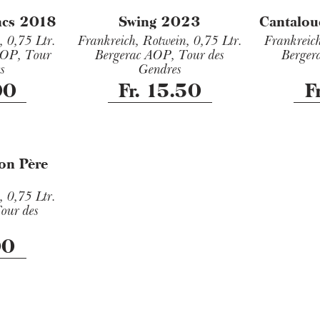
ncs 2018
Swing 2023
Cantalou
n,
0,75 Ltr.
Frankreich, Rotwein,
0,75 Ltr.
Frankreic
AOP, Tour
Bergerac AOP, Tour des
Berger
s
Gendres
00
Fr. 15.50
F
on Père
n,
0,75 Ltr.
our des
00