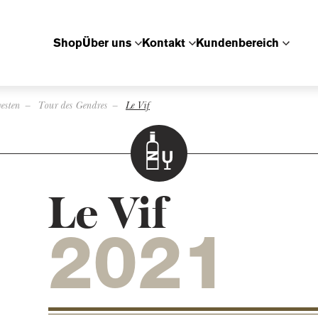
Shop
Über uns
Kontakt
Kundenbereich
esten
Tour des Gendres
Le Vif
Le Vif
2021