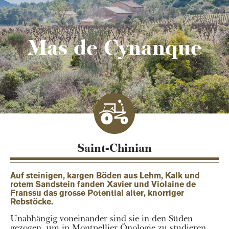
Mas de Cynanque
Saint-Chinian
Auf steinigen, kargen Böden aus Lehm, Kalk und
rotem Sandstein fanden Xavier und Violaine de
Franssu das grosse Potential alter, knorriger
Rebstöcke.
Unabhängig voneinander sind sie in den Süden
gezogen, um in Montpellier Önologie zu studieren.