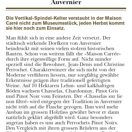
Auvernier
Die Vertikal-Spindel-Kelter verstaubt in der Maison
Carré nicht zum Museumsstück, jeden Herbst kommt
sie hier noch zum Einsatz.
Man fühlt sich in eine andere Zeit versetzt. Der
städtisch wirkende Dorfkern von Auvernier
beindruckt mit seinen vielen stolzen historischen
Bauten. Schon von weitem fällt die «Maison Carrée»
durch ihre eigenwillige Form auf. Nicht minder
speziell sind die Bewohner, Jean-Denis und Christine
Perrochet. Charakterwinzer die sich nicht von der
Moderne verführen liessen, nur sorgfältig gewählte
Erkentnisse prägen ihre traditionell gefertigten
Weine. Auf 10 Hektaren Lehm- und kalkhaltigen
Böden wachsen Chasselas, Chardonnay, Pinot Gris
und Pinot Noir vom Feinsten. Der «Chasselas sur lie
non filtré» wird entgegen der Tradition in Auvernier
nicht trüb auf die Flasche gezogen. Ihm wird mehr
Ausbau im grossen Holzfass gewährt bevor er dann
natürlich geklärt abgefüllt wird. Ganz besonders
angetan haben es uns auch Perrochets Pinot Noirs.
Den Vergleich mit ihren grossen Brüdern aus der